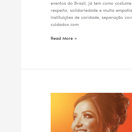
eventos do Brasil, já tem como costum
respeito, solidariedade e muita empati
instituições de caridade, separação cor
cuidados com
Read More »
Chegou
a
hora
de
criar
a