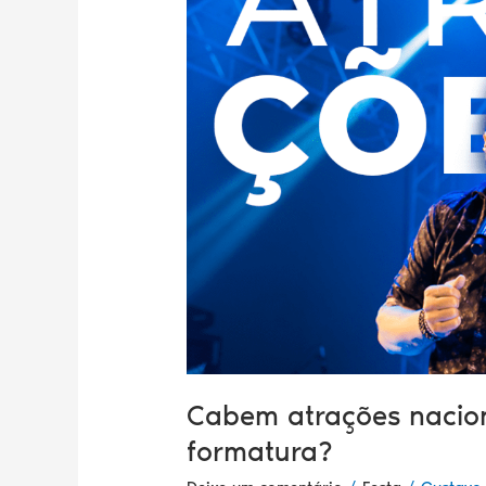
no
meu
projeto
de
formatura?
Cabem atrações nacion
formatura?