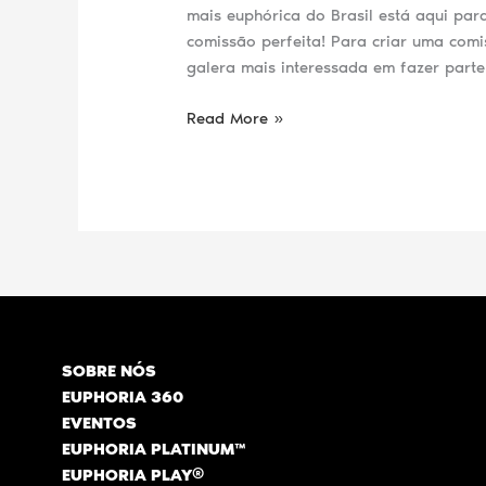
mais euphórica do Brasil está aqui par
comissão perfeita! Para criar uma com
galera mais interessada em fazer parte
Read More »
SOBRE NÓS
EUPHORIA 360
EVENTOS
EUPHORIA PLATINUM™
EUPHORIA PLAY®