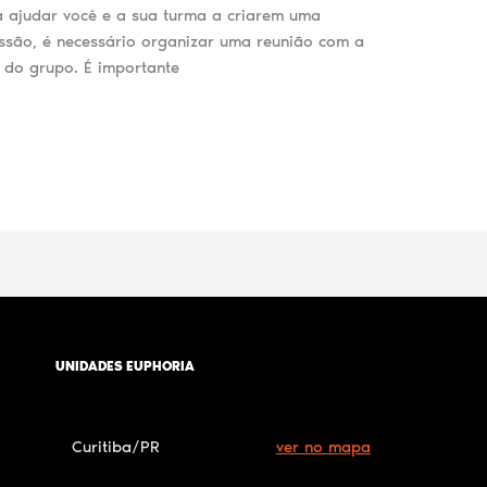
a ajudar você e a sua turma a criarem uma
issão, é necessário organizar uma reunião com a
 do grupo. É importante
UNIDADES EUPHORIA
Curitiba/PR
ver no mapa