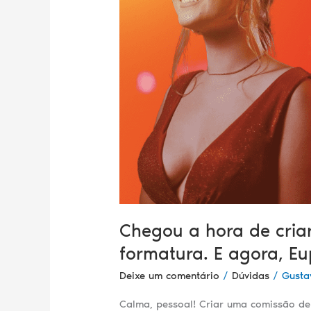
minha
comissão
de
formatura.
E
agora,
Eupho?
Chegou a hora de cria
formatura. E agora, E
Deixe um comentário
/
Dúvidas
/
Gusta
Calma, pessoal! Criar uma comissão de