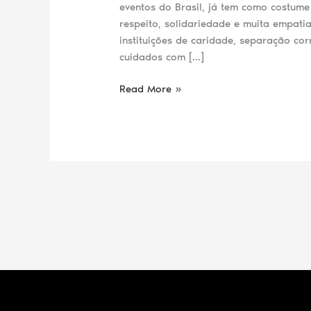
eventos do Brasil, já tem como costum
respeito, solidariedade e muita empati
instituições de caridade, separação cor
cuidados com […]
Read More »