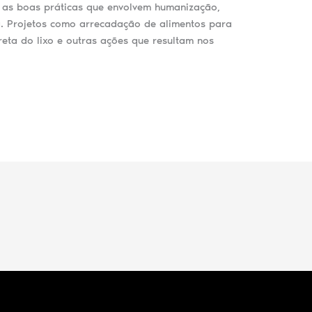
e as boas práticas que envolvem humanização,
a. Projetos como arrecadação de alimentos para
reta do lixo e outras ações que resultam nos